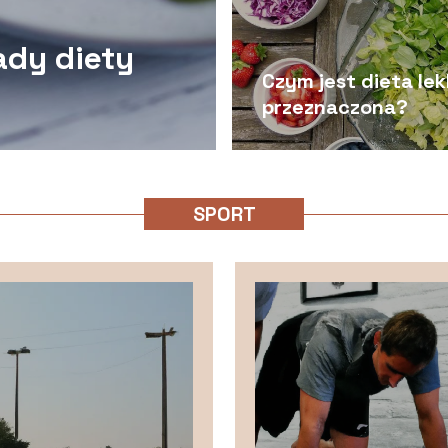
ady diety
Czym jest dieta lek
przeznaczona?
SPORT