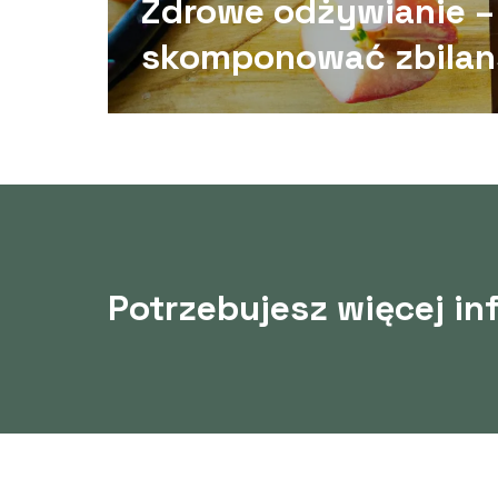
Zdrowe odżywianie –
skomponować zbila
dietę.
Potrzebujesz więcej in