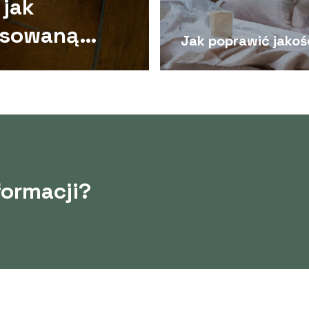
 jak
nsowaną
Jak poprawić jakoś
formacji?