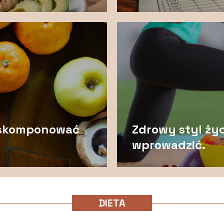
k skomponować
Zdrowy styl życ
wprowadzić.
DIETA